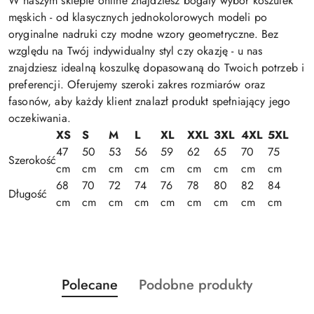
W naszym sklepie online znajdziesz bogaty wybór koszulek
męskich - od klasycznych jednokolorowych modeli po
oryginalne nadruki czy modne wzory geometryczne. Bez
względu na Twój indywidualny styl czy okazję - u nas
znajdziesz idealną koszulkę dopasowaną do Twoich potrzeb i
preferencji. Oferujemy szeroki zakres rozmiarów oraz
fasonów, aby każdy klient znalazł produkt spełniający jego
oczekiwania.
XS
S
M
L
XL
XXL
3XL
4XL
5XL
47
50
53
56
59
62
65
70
75
Szerokość
cm
cm
cm
cm
cm
cm
cm
cm
cm
68
70
72
74
76
78
80
82
84
Długość
cm
cm
cm
cm
cm
cm
cm
cm
cm
Produkty
Produkty
Polecane
Podobne produkty
Pomiń karuzelę produktów
o
o