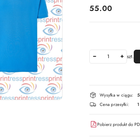
cena:
55.00
Ilość
szt.
Dostępność
Wysyłka w ciągu:
5
i
Cena przesyłki:
dostawa
Pobierz produkt do P