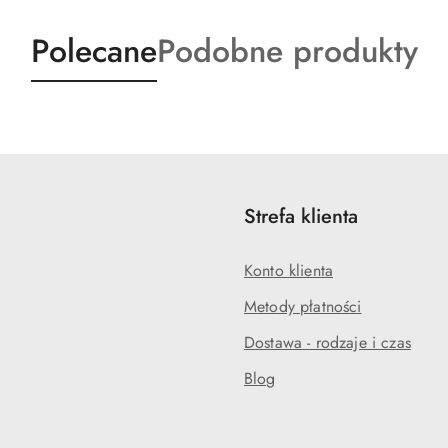
Produkty
Produkty
Polecane
Podobne produkty
o
o
statusie:
statusie:
Strefa klienta
Konto klienta
Metody płatności
Dostawa - rodzaje i czas
Blog