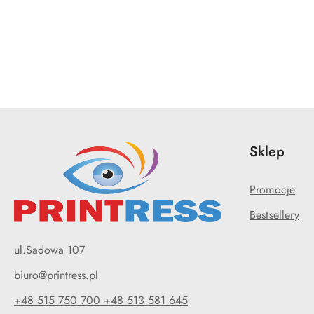
Pomiń karuzelę produktów
Sklep
Promocje
Bestsellery
ul.Sadowa 107
biuro@printress.pl
+48 515 750 700 +48 513 581 645