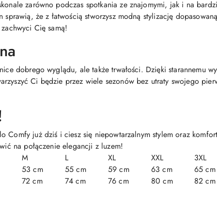
skonale zarówno podczas spotkania ze znajomymi, jak i na bardzi
gn sprawią, że z łatwością stworzysz modną stylizację dopasowan
t zachwyci Cię samą!
ana
tnice dobrego wyglądu, ale także trwałości. Dzięki starannemu wy
arzyszyć Ci będzie przez wiele sezonów bez utraty swojego pie
!
o Comfy już dziś i ciesz się niepowtarzalnym stylem oraz komfo
awić na połączenie elegancji z luzem!
M
L
XL
XXL
3XL
53 cm
55 cm
59 cm
63 cm
65 cm
72 cm
74 cm
76 cm
80 cm
82 cm