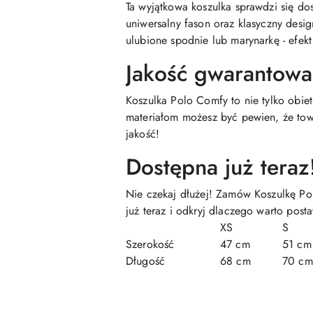
Ta wyjątkowa koszulka sprawdzi się do
uniwersalny fason oraz klasyczny desi
ulubione spodnie lub marynarkę - efek
Jakość gwarantow
Koszulka Polo Comfy to nie tylko obie
materiałom możesz być pewien, że tow
jakość!
Dostępna już teraz
Nie czekaj dłużej! Zamów Koszulkę Pol
już teraz i odkryj dlaczego warto post
XS
S
Szerokość
47 cm
51 cm
Długość
68 cm
70 cm