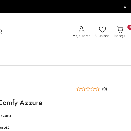
Moje konto
Ulubione
Koszyk
(0)
 Comfy Azzure
zzure
pność