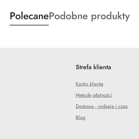
Produkty
Produkty
Polecane
Podobne produkty
o
o
statusie:
statusie:
Strefa klienta
Konto klienta
Metody płatności
Dostawa - rodzaje i czas
Blog