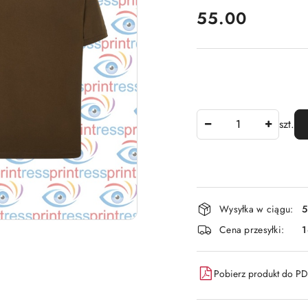
cena:
55.00
Ilość
szt.
Dostępność
Wysyłka w ciągu:
5
i
Cena przesyłki:
dostawa
Pobierz produkt do P