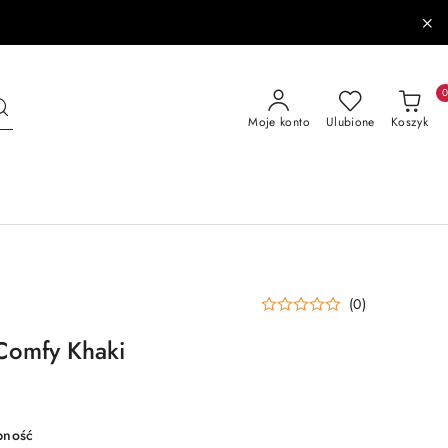
Moje konto
Ulubione
Koszyk
(0)
Comfy Khaki
pność