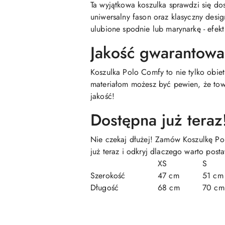
Ta wyjątkowa koszulka sprawdzi się do
uniwersalny fason oraz klasyczny desi
ulubione spodnie lub marynarkę - efek
Jakość gwarantow
Koszulka Polo Comfy to nie tylko obie
materiałom możesz być pewien, że tow
jakość!
Dostępna już teraz
Nie czekaj dłużej! Zamów Koszulkę Pol
już teraz i odkryj dlaczego warto post
XS
S
Szerokość
47 cm
51 cm
Długość
68 cm
70 cm