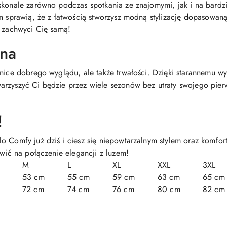
skonale zarówno podczas spotkania ze znajomymi, jak i na bardzi
gn sprawią, że z łatwością stworzysz modną stylizację dopasowan
t zachwyci Cię samą!
ana
tnice dobrego wyglądu, ale także trwałości. Dzięki starannemu wy
arzyszyć Ci będzie przez wiele sezonów bez utraty swojego pie
!
o Comfy już dziś i ciesz się niepowtarzalnym stylem oraz komfo
awić na połączenie elegancji z luzem!
M
L
XL
XXL
3XL
53 cm
55 cm
59 cm
63 cm
65 cm
72 cm
74 cm
76 cm
80 cm
82 cm