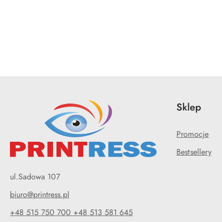
Pomiń karuzelę produktów
Sklep
Promocje
Bestsellery
ul.Sadowa 107
biuro@printress.pl
+48 515 750 700 +48 513 581 645