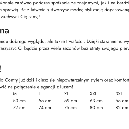
skonale zarówno podczas spotkania ze znajomymi, jak i na bardzi
gn sprawią, że z łatwością stworzysz modną stylizację dopasowan
t zachwyci Cię samą!
ana
tnice dobrego wyglądu, ale także trwałości. Dzięki starannemu wy
arzyszyć Ci będzie przez wiele sezonów bez utraty swojego pie
!
o Comfy już dziś i ciesz się niepowtarzalnym stylem oraz komfo
awić na połączenie elegancji z luzem!
M
L
XL
XXL
3XL
53 cm
55 cm
59 cm
63 cm
65 cm
72 cm
74 cm
76 cm
80 cm
82 cm