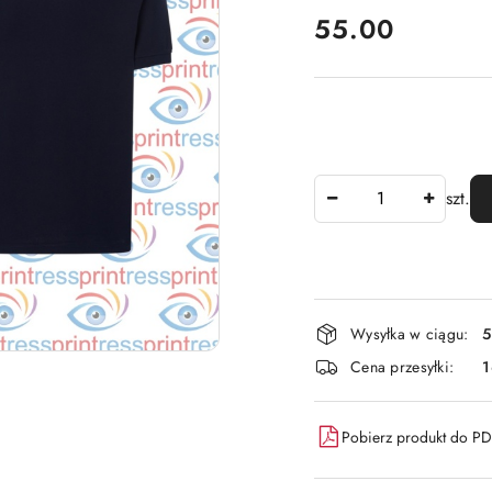
cena:
55.00
Ilość
szt.
Dostępność
Wysyłka w ciągu:
5
i
Cena przesyłki:
dostawa
Pobierz produkt do P