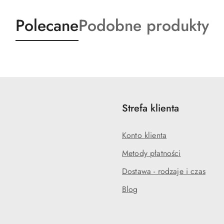
Produkty
Produkty
Polecane
Podobne produkty
o
o
statusie:
statusie:
Strefa klienta
Konto klienta
Metody płatności
Dostawa - rodzaje i czas
Blog