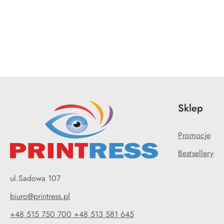
Pomiń karuzelę produktów
Sklep
Promocje
Bestsellery
ul.Sadowa 107
biuro@printress.pl
+48 515 750 700 +48 513 581 645