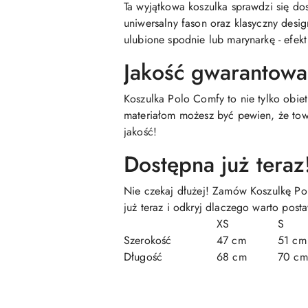
Ta wyjątkowa koszulka sprawdzi się do
uniwersalny fason oraz klasyczny desi
ulubione spodnie lub marynarkę - efek
Jakość gwarantow
Koszulka Polo Comfy to nie tylko obie
materiałom możesz być pewien, że tow
jakość!
Dostępna już teraz
Nie czekaj dłużej! Zamów Koszulkę Pol
już teraz i odkryj dlaczego warto post
XS
S
Szerokość
47 cm
51 cm
Długość
68 cm
70 cm