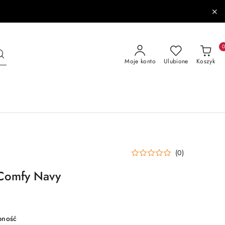
Moje konto
Ulubione
Koszyk
(0)
 Comfy Navy
pność