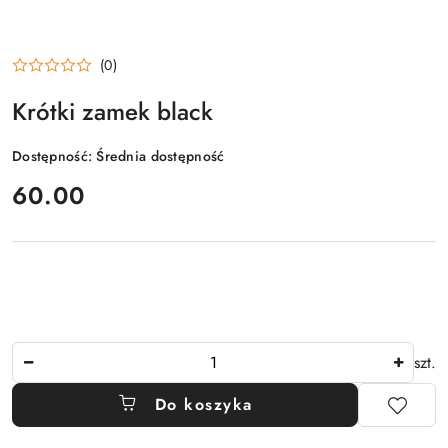
(0)
Krótki zamek black
Dostępność:
Średnia dostępność
cena:
60.00
Ilość
szt.
Do koszyka