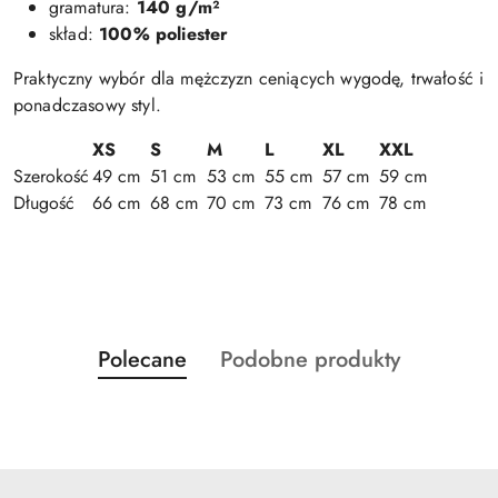
gramatura:
140 g/m²
skład:
100% poliester
Praktyczny wybór dla mężczyzn ceniących wygodę, trwałość i
ponadczasowy styl.
XS
S
M
L
XL
XXL
Szerokość
49 cm
51 cm
53 cm
55 cm
57 cm
59 cm
Długość
66 cm
68 cm
70 cm
73 cm
76 cm
78 cm
Produkty
Produkty
Polecane
Podobne produkty
Pomiń karuzelę produktów
o
o
statusie:
statusie: